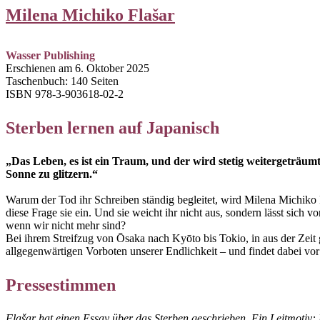
Milena Michiko Flašar
Wasser Publishing
Erschienen am 6. Oktober 2025
Taschenbuch: 140 Seiten
ISBN 978-3-903618-02-2
Sterben lernen auf Japanisch
„Das Leben, es ist ein Traum, und der wird stetig weitergeträum
Sonne zu glitzern.“
Warum der Tod ihr Schreiben ständig begleitet, wird Milena Michiko F
diese Frage sie ein. Und sie weicht ihr nicht aus, sondern lässt sich
wenn wir nicht mehr sind?
Bei ihrem Streifzug von Ōsaka nach Kyōto bis Tokio, in aus der Ze
allgegenwärtigen Vorboten unserer Endlichkeit – und findet dabei vor al
Pressestimmen
Flašar hat einen Essay über das Sterben geschrieben. Ein Leitmotiv: 