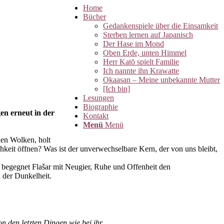
Home
Bücher
Gedankenspiele über die Einsamkeit
Sterben lernen auf Japanisch
Der Hase im Mond
Oben Erde, unten Himmel
Herr Katō spielt Familie
Ich nannte ihn Krawatte
Okaasan – Meine unbekannte Mutter
[Ich bin]
Lesungen
Biographie
en erneut in der
Kontakt
Menü
Menü
den Wolken, holt
chkeit öffnen? Was ist der unverwechselbare Kern, der von uns bleibt,
n begegnet Flašar mit Neugier, Ruhe und Offenheit den
n der Dunkelheit.
n den letzten Dingen wie bei ihr.