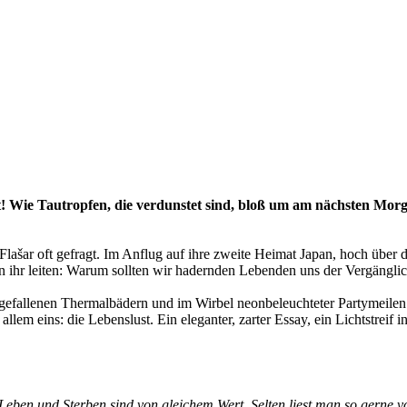
t! Wie Tautropfen, die verdunstet sind, bloß um am nächsten Morg
lašar oft gefragt. Im Anflug auf ihre zweite Heimat Japan, hoch über 
 von ihr leiten: Warum sollten wir hadernden Lebenden uns der Vergängli
it gefallenen Thermalbädern und im Wirbel neonbeleuchteter Partymeile
lem eins: die Lebenslust. Ein eleganter, zarter Essay, ein Lichtstreif i
Leben und Sterben sind von gleichem Wert. Selten liest man so gerne vo