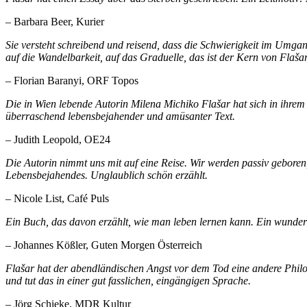
– Barbara Beer, Kurier
Sie versteht schreibend und reisend, dass die Schwierigkeit im Umgan
auf die Wandelbarkeit, auf das Graduelle, das ist der Kern von Flašar
– Florian Baranyi, ORF Topos
Die in Wien lebende Autorin Milena Michiko Flašar hat sich in ihrem 
überraschend lebensbejahender und amüsanter Text.
– Judith Leopold, OE24
Die Autorin nimmt uns mit auf eine Reise. Wir werden passiv geboren, 
Lebensbejahendes. Unglaublich schön erzählt.
– Nicole List, Café Puls
Ein Buch, das davon erzählt, wie man leben lernen kann. Ein wunde
– Johannes Kößler, Guten Morgen Österreich
Flašar hat der abendländischen Angst vor dem Tod eine andere Philo
und tut das in einer gut fasslichen, eingängigen Sprache.
– Jörg Schieke, MDR Kultur