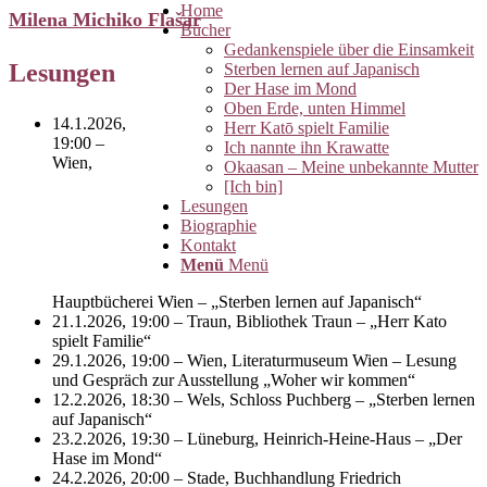
Home
Milena Michiko Flašar
Bücher
Gedankenspiele über die Einsamkeit
Lesungen
Sterben lernen auf Japanisch
Der Hase im Mond
Oben Erde, unten Himmel
14.1.2026,
Herr Katō spielt Familie
19:00 –
Ich nannte ihn Krawatte
Wien,
Okaasan – Meine unbekannte Mutter
[Ich bin]
Lesungen
Biographie
Kontakt
Menü
Menü
Hauptbücherei Wien – „Sterben lernen auf Japanisch“
21.1.2026, 19:00 – Traun, Bibliothek Traun – „Herr Kato
spielt Familie“
29.1.2026, 19:00 – Wien, Literaturmuseum Wien – Lesung
und Gespräch zur Ausstellung „Woher wir kommen“
12.2.2026, 18:30 – Wels, Schloss Puchberg – „Sterben lernen
auf Japanisch“
23.2.2026, 19:30 – Lüneburg, Heinrich-Heine-Haus – „Der
Hase im Mond“
24.2.2026, 20:00 – Stade, Buchhandlung Friedrich