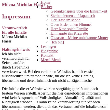
Home
Milena Michiko Flašar
Bücher
Gedankenspiele über die Einsamkeit
Impressum
Sterben lernen auf Japanisch
Der Hase im Mond
Oben Erde, unten Himmel
Verantwortlich
Herr Katō spielt Familie
für alle Inhalte
Ich nannte ihn Krawatte
Milena Michiko
Okaasan – Meine unbekannte Mutter
Flašar
[Ich bin]
Lesungen
Haftungshinweis
Biographie
Ich bin nicht
Kontakt
verantwortlich für
Menü
Menü
Seiten, auf die
durch Hyperlinks
verwiesen wird. Bei den verlinkten Websites handelt es sich
ausschließlich um fremde Inhalte, für die ich keine Haftung
übernehme und deren Inhalt ich mir nicht zu Eigen mache.
Die Inhalte dieser Website wurden sorgfältig geprüft und nach
bestem Wissen erstellt. Aber für die hier dargebotenen Informationen
wird kein Anspruch auf Vollständigkeit, Aktualität, Qualität und
Richtigkeit erhoben. Es kann keine Verantwortung für Schäden
übernommen werden, die durch das Vertrauen auf die Inhalte dieser